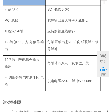
+
产品型号
SD-NMCB-0X
PCI 总线
脉冲输出最大频率为2MHz
可控制1-6轴
支持多轴直线插补
1-6路脉冲、方向信号输
每轴可输出脉冲/方向或双脉冲信
出
号脉冲
12路通用光电耦合输入 、
联系
每轴带有原点、双限位开关
输出
顶部
可调细分数与电机制动电
供电电压220v，脉冲50000hz
流
运动控制器