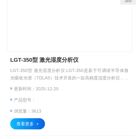
顶部
LGT-350型 激光湿度分析仪
LGT-350型 激光湿度分析仪 LGT-350是基于可调谐半导体激
光吸收光谱（TDLAS）技术开发的一款高精度湿度分析仪，可
以实现原位单端方式测量湿度。该产品采用进口半导体激光器
更新时间：2025-12-25
作为发光光源，通过调制半导体激光器的工作电流强度来调制
产品型号：
激光频率，使激光扫描范围略大于被测气体的吸收谱线。当被
测气体选频吸收时，激光强度产生衰减。仪器通过检测激光强
浏览量：3613
度衰减信息即可获得被测气体的浓度。
查看更多 +