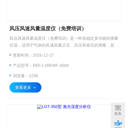
风压风速风量温度仪（免费培训）
风压风速风量温度仪（免费培训）是一种高稳定多功能的测量
仪器，适用于气体的风速风量正压、负压和差压的测量，是各
环境监测站、实验室、医药卫生、建筑空调供暖、通风、烟道
更新时间：2025-12-27
及无尘室测试或标定压力的理想仪器，配上皮托管可直读测量
产品型号：REFJ-2REWF-4000
气体压力流速和风量。
浏览量：2238
查看更多 +
联系