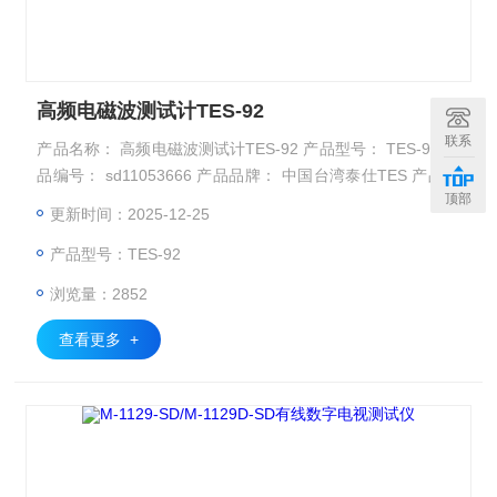
高频电磁波测试计TES-92
联系
产品名称： 高频电磁波测试计TES-92 产品型号： TES-92 产
品编号： sd11053666 产品品牌： 中国台湾泰仕TES 产品简
顶部
介： 特点：测试50MHz 至 3.5GHz频率范围，等方性电磁场
更新时间：2025-12-25
测量，无方向性测量使用3轴测量感应棒，高动态范围使用3通
产品型号：TES-92
道数位处里，可规划式警报限制值及储存功能，使用简便
浏览量：2852
查看更多 +