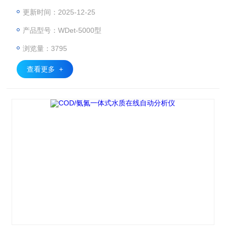
t-5000采用光电计量、紫外可见全谱测量等技术，具有测量准
更新时间：2025-12-25
确、集成度高、检出限低、可靠性高、适应性强等特点。仪器
产品型号：WDet-5000型
所使用的试剂均可按国家相关标准自行配制。
浏览量：3795
查看更多 +