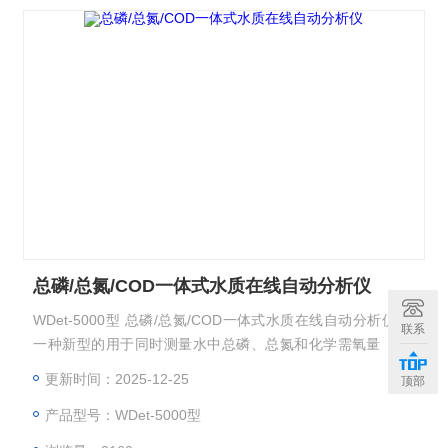
总磷/总氮/COD一体式水质在线自动分析仪
WDet-5000型 总磷/总氮/COD一体式水质在线自动分析仪 是
联系
一种新型的用于同时测量水中总磷、总氮和化学需氧量（UV
法）的全自动在线分析仪，WDet-5000采用新的光电计量、紫
更新时间：2025-12-25
顶部
外可见全谱测量等技术，具有测量准确、集成度高、检出限
产品型号：WDet-5000型
低、可靠性高、适应性强等特点。仪器所使用的试剂均可按国
家相关标准自行配制。