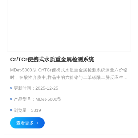
Cr/TCr便携式水质重金属检测系统
MDet-5000型 Cr/TCr便携式水质重金属检测系统测量六价铬
时，在酸性介质中,样品中的六价铬与二苯碳酰二肼反应生成
紫红色化合物，化合物颜色的深浅与样品中的六价铬的含量成
更新时间：2025-12-25
正比；测量总铬时，先将样品与高锰酸钾均匀混合，并进行密
产品型号：MDet-5000型
闭高温、高压消解，将样品中的三价铬氧化为六价铬。
浏览量：3319
查看更多 +