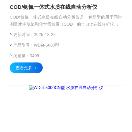
COD/氨氮一体式水质在线自动分析仪
COD/氨氮一体式水质在线自动分析仪是一种新型的用于同时
测量水中氨氮和化学需氧量（COD）的全自动在线分析仪，W
Det-5000采用光电计量、紫外可见全谱测量等技术，具有测量
更新时间：2025-12-25
准确、集成度高、检出限低、可靠性高、适应性强等特点。仪
产品型号：WDet-5000型
器所使用的试剂均可按国家相关标准自行配制。
浏览量：3409
查看更多 +