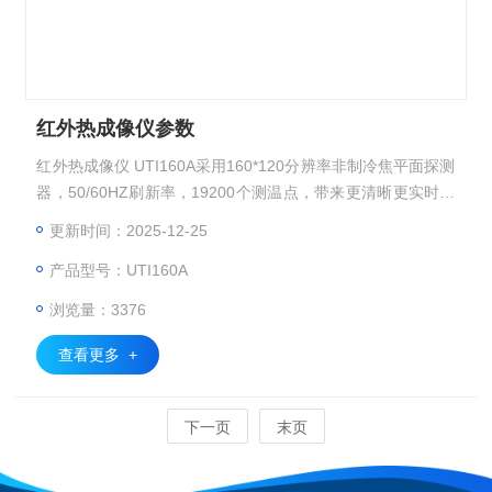
红外热成像仪参数
红外热成像仪 UTI160A采用160*120分辨率非制冷焦平面探测
器，50/60HZ刷新率，19200个测温点，带来更清晰更实时的
红外图像，更精确更全面的测温结果。超薄外观设计理念，结
更新时间：2025-12-25
合创新的直立式设计，使UTI160A体积小，重量轻，日常携带
产品型号：UTI160A
使用方便。对于高温目标的测量，测温范围可拓展至1500&a
mp;amp;amp;amp;#176;C。可用于石化冶炼，钢厂和电力，
浏览量：3376
工厂等行业。认证CE / EN61010-1
查看更多 +
下一页
末页