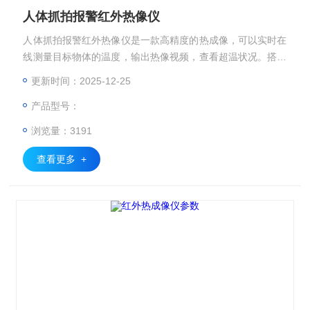
人体抓拍报警红外热像仪
人体抓拍报警红外热像仪是一款高精度的热成像，可以实时在
线测量目标物体的温度，输出热像视频，查看超温状况。搭配
不同配套的平台软件，可以适合不同的使用方式（如电力设备
更新时间：2025-12-25
测温，火情报警，人体测温筛查），本文档仅介绍针对人体测
产品型号：
温筛查使用方式。
浏览量：3191
查看更多 +