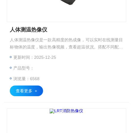
人体测温热像仪
人体测温热像仪是一款高精度的热成像，可以实时在线测量目
标物体的温度，输出热像视频，查看超温状况。搭配不同配套
的平台软件，可以适合不同的使用方式（如电力设备测温，火
更新时间：2025-12-25
情报警，人体测温筛查），本文档仅介绍针对人体测温筛查使
产品型号：
用方式。
浏览量：6568
查看更多 +