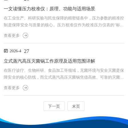
的“智慧哨兵”，为水资源保护筑牢科技防线。一、破解传统痛点，构
建智能监测新范式过去，地下水监测长期依赖人工作业，采样人员需
一文读懂压力校准仪：原理、功能与适用场景
携带设备深入野外，徒步排查点位、手动采集水样，再送回实验室
在工业生产、科研实验与民生保障的精密链条中，压力参数的精准控
分...
制是保障安全与质量的核心。压力校准仪作为校准压力仪表的“标准
尺”，凭借对压力值的精准溯源与校准能力，成为打通压力测量准确
查看更多
性的关键环节。无论是化工装置的压力变送器，还是医疗设备的血压
计，都以严谨的技术逻辑，为各类压力仪表的准确性保驾护航，是工
27
2026-4
业与科研领域的基础设备。一、核心原理：以精准溯源筑牢测量根基
压力校准仪的核心逻辑，是建立可溯源至国家计量基准的标准压力，
立式蒸汽高压灭菌锅工作原理及适用范围详解
与待校准仪表的测量值进行比对，通过误差修正实现精准校准，其
在医疗诊疗、生物科研、食品加工等领域，无菌环境与安全灭菌是保
原...
障安全的核心防线，而立式蒸汽高压灭菌锅凭借高效、可靠的灭菌能
力，成为各行业筑牢安全屏障的关键设备。它以高温饱和蒸汽为灭菌
查看更多
核心，通过精准控制压力与温度，实现对各类物品的灭菌，其工作原
理的科学性与适用范围的广泛性，让它成为重要的灭菌设备。一、工
作原理：以高温饱和蒸汽构建灭菌闭环立式蒸汽高压灭菌锅的核心逻
下一页
末页
辑，是利用密闭环境下产生的高温饱和蒸汽，通过潜热穿透物品，破
坏微生物的蛋白质结构与核酸活性，实现灭菌，整个过程围绕密闭
加...