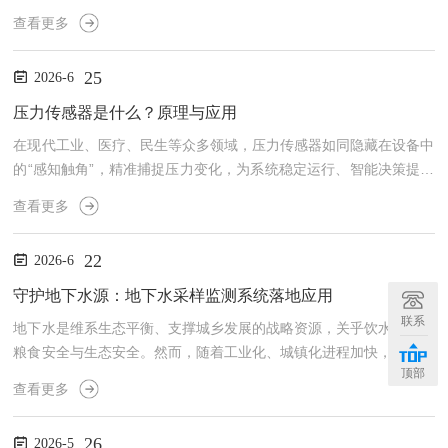
景。它以法拉第电磁感应定律为核心原理，看似稳定可靠，实则对测
查看更多
量条件、抗干扰能力与维护精度有着严苛要求。想要让设备持续精准
运行，就必须厘清其核心运行逻辑，掌握干扰应对与校准维护的关键
25
2026-6
方法。一、精准测量的前提：明确核心测量条件电磁流量计的稳定工
作，离不开对介质特性、安装环境与供电条件的精准把控，任何一项
压力传感器是什么？原理与应用
条件不达标，都会导致测量误差甚至设备故障。介质特性是基础门
在现代工业、医疗、民生等众多领域，压力传感器如同隐藏在设备中
槛。...
的“感知触角”，精准捕捉压力变化，为系统稳定运行、智能决策提供
核心数据支撑。它虽体积微小，却凭借感知能力，成为连接物理压力
查看更多
与数字信号的关键纽带，推动着各行业向自动化、智能化迈进。一、
设备的本质：精准捕捉压力的“信号转换器”压力传感器是一种能将物
22
2026-6
理压力信号转化为可测量电信号的精密装置，核心功能是实现压力的
精准感知与量化输出。无论是气体、液体的压力，还是固体表面承受
守护地下水源：地下水采样监测系统落地应用
的压强，它都能敏锐捕捉，并将无形的压力转化为电压、电流、...
联系
地下水是维系生态平衡、支撑城乡发展的战略资源，关乎饮水安全、
粮食安全与生态安全。然而，随着工业化、城镇化进程加快，地下水
顶部
污染隐患日益凸显，传统人工采样监测模式效率低、数据滞后、覆盖
查看更多
有限，难以满足精细化管控需求。地下水采样监测系统凭借智能化、
精准化、高效化的技术优势，在各地落地应用，成为守护地下水源
26
2026-5