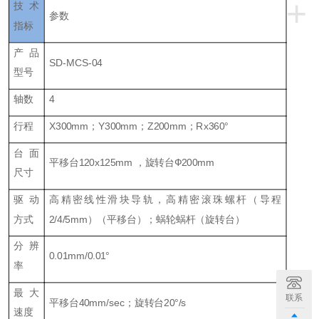
+
技术
参数
指标
产品
SD-MCS-04
型号
轴数
4
行程
X300mm；Y300mm；Z200mm；Rx360°
台面
平移台120x125mm ，旋转台Ф200mm
尺寸
驱动
高精密线性滑块导轨，高精密滚珠螺杆（导程
方式
2/4/5mm）（平移台）；蜗轮蜗杆（旋转台）
分辨
0.01mm/0.01°
率
最大
联系
平移台40mm/sec；旋转台20°/s
速度