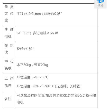
顶部
重复
定精
平移台±0.01mm；旋转台0.05°
度
步进
57（1.8°）步进电机 3.5N.m
电机
传动
旋转台180:1
比
中心
水平50kg，竖直20kg
负载
环境温度：-10～50℃
工作
条件
环境湿度：0%～95%RH（无凝结、无结露）
可选加装抱闸装置/加装防尘罩/加装光栅尺/更换伺服
备注
电机