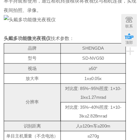
率手持观察使用，通过相机转接模块将夜视仪与相机连接，实现
夜间拍照、录像。
联系
头戴多功能微光夜视仪
技术参数：
顶部
+
品牌
SHENGDA
型号
SD-NVG50
视场
≥50°
放大率
1x±0.05x
对比度: 85%~95%
照度: 1×10-
1lx≤1.27mrad
分辨率
对比度: 35%~40%
照度: 1×10-
3lx≤2.828mrad
识别距离
人≥120m
车≥200m
单目主机重量（不含电池）
≤270g