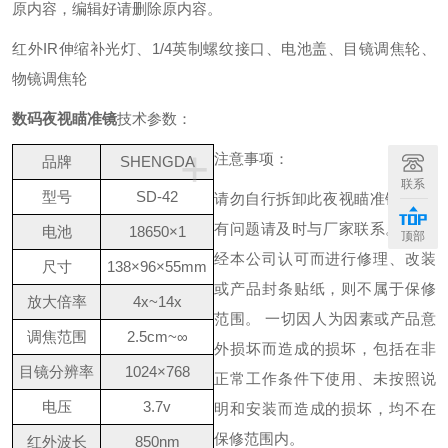
原内容，编辑好请删除原内容。
红外IR伸缩补光灯、1/4英制螺纹接口、电池盖、目镜调焦轮、
物镜调焦轮
数码夜视瞄准镜
技术参数：
+
注意事项：
品牌
SHENGDA
联系
型号
SD-42
请勿自行拆卸此夜视瞄准镜。 如
有问题请及时与厂家联系。 若未
电池
18650×1
顶部
经本公司认可而进行修理、改装
尺寸
138×96×55mm
或产品封条贴纸，则不属于保修
放大倍率
4x~14x
范围。 一切因人为因素或产品意
调焦范围
2.5cm~∞
外损坏而造成的损坏，包括在非
目镜分辨率
1024×768
正常工作条件下使用、未按照说
电压
3.7v
明和安装而造成的损坏，均不在
保修范围内。
红外波长
850nm