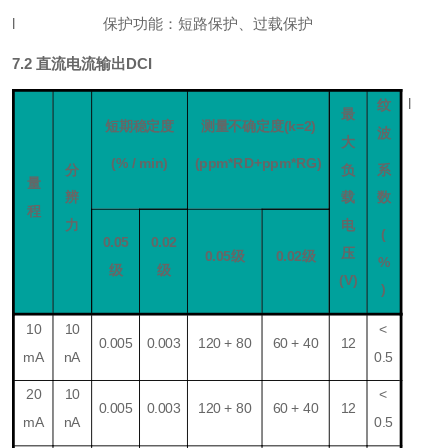
l
保护功能：
短路保护、过载保护
7.
2 直流电流输出DCI
l
纹
最
短期稳定度
测量不确定度
(k=2
)
波
大
(
% / min
)
(ppm*
RD
+ppm*
RG)
分
负
系
量
辨
载
数
程
力
电
(
0.
05
0.
02
压
0.
05级
0.
02级
%
级
级
(
V
)
)
10
10
<
0.0
05
0.0
03
120 + 80
60 + 40
12
m
A
nA
0.5
2
0
10
<
0.0
05
0.0
03
120 + 80
60 + 40
12
m
A
nA
0.5