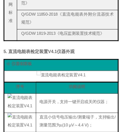
范》
网
标
Q/
GD
W 11850-2018《直流电能表外附分流器技术
准
规范》
Q/
GD
W 1819-2013《电压监测装置技术规范》
5.
直流电能表检定装置V4.1
仪器外观
☆ 仪器前面板
序号
功能说明
电源开关，支持一键
开启或关闭仪器
；
直流小信号电压输出/测量端子，支持输出/
测量范围为
±(10 μV～4.4 V)
；