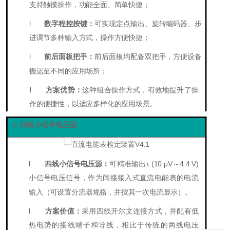
支持触摸操作，功能全面、简单快捷；
l
数字程控按键：
可实现
定点输出、旋转编码器、步
进调节
多种输入方式，操作方便快捷；
l
前后面板把手：
前后面板均配备双把手，方便设备
搬运至不同的应用场所；
l
方案优势：
这种组合操作方式，有效地提升了操
作的便捷性，以适应多样化的应用场景。
☆ 四线小信号电压源
l
四线小信号电压源：
可精准输出
±
(1
0
μ
V
～4.4
V
)
小信号电压信号，作为间接接入式直流电能表的电流
输入（可设置分流器规格，并按其一次电流显示）。
l
方案价值：
采用四线开尔文连接方式，并配有低
热电势的接线端子和导线，相比于传统的两线电压