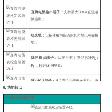
直流电流输出端子：
支持最大6
00 A
直流电
流输出；
机壳地：
设备使用前应确保机壳地已可靠接
地
；
脉冲输出端子：
从左至右为
电能脉冲F
/
L
F
、
时钟脉冲PPS
；
H
脉冲输入端子：
从左至右为
光电转换S
、电
C
6.
功能特点
能脉冲F
、同步信号
F
；
IN
C
☆宽输出/测量范围
丰富的通讯接口：
包括扩展接口、RS
232
、
USB、LAN，便于组建全自动测试系统；