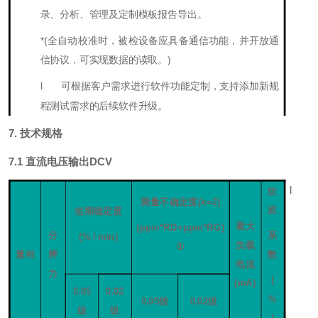
录、分析、管理及定制
模板
报告导出。
*
(全自动校准时，被检设备应具备通信功能，并开放通
信协议，可实现数据的读取。)
l
可根据客户需求进行软件功能定制，支持添加新规
程测试需求的后续软件升级。
7. 技术规格
7.1
直流电压输出D
CV
l
纹
测量不确定度
(k=2
)
波
短期稳定度
最大
(ppm*
RD
+ppm*
RG)
分
系
(
% / min
)
负载
①
量程
辨
数
电流
力
(
(mA)
0.
05
0.
02
%
0.
05级
0.
02级
级
级
)