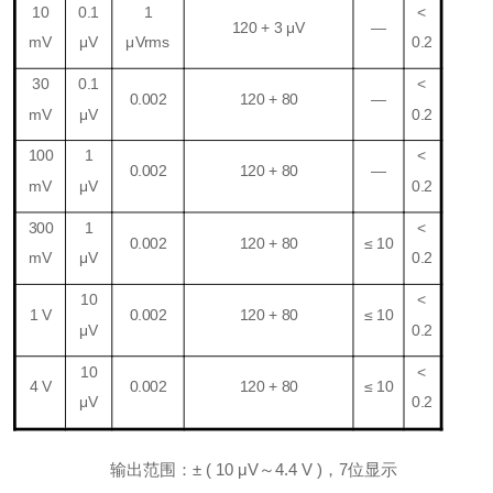
1
0
0.
1
1
<
120 +
3
μV
—
m
V
μ
V
μV
rms
0.
2
30
0.
1
<
0.0
0
2
120 + 80
—
m
V
μ
V
0.
2
1
00
1
<
0.0
0
2
120 + 80
—
m
V
μ
V
0.
2
300
1
<
0.0
0
2
120 + 80
≤
10
m
V
μ
V
0.
2
1
0
<
1 V
0.0
0
2
120 + 80
≤
10
μ
V
0.
2
1
0
<
4 V
0.0
0
2
120 + 80
≤
10
μ
V
0.
2
输出范围：
±
(
1
0
μ
V
～
4.4 V )，
7
位显示