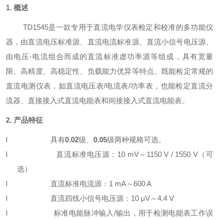
1. 概述
T
D1545
是一款专用于直流电学仪表检定和校准的多功能仪
器，由直流电压标准源、直流电流标准源、直流小信号电压源、
由电压-电流组合而成的直流标准虚功率源等组成，具有宽量
限、高精度、高稳定性、负载能力优异等特点。既能检定常规的
直流电测仪表，如直流电压表/电流表/功率表，也能检定直流分
流器、直接接入式直流电能表和间接接入式直流电能表。
2.
产品特征
l
具有
0.02
级、
0.05
级两种规格可选。
l
直流标准电压源：1
0
m
V～1150 V / 1550 V
（可
选）
l
直流标准电流源：1
m
A～600 A
l
直流四线小信号电压源：1
0
μ
V
～
4.4 V
l
标准电能脉冲输入/输出，用于检测电能表工作误