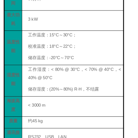
间
最大功
3
k
W
耗
工作温度：
1
5°C～30°C
；
温度性
校准温度：18°C～22°C
；
能
储存温度：-20°C～70°C
工作湿度：< 80% @ 30°C，< 70% @ 40°C，<
湿度性
40% @ 50°C
能
储存湿度：
(20%
～
80%) R·H
，不结露
海拔高
< 3000 m
度
质量
约
45 kg
通讯接
RS232
、U
SB
、LAN