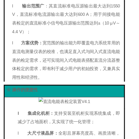
l
输出范围广
：其直流标准电压源输出最大达到1
550
V
，直流标准电流源输出最大达到6
00 A
；用于间接电能
电源
接口：
带1
6 A
保险管的AC 220
V
电源输
表检定的直流标准小信号电压源输出范围达到±（
10
μ
V～
入接口
4.4 V
）；
l
方案优势：
宽范围的输出能力即覆盖电力系统常用的
直流电测量仪表的校准，也满足直入式与间入式直流电能
表的检定需求，还可实现间入式电能表搭配直流分流器整
体检定的需求，即
有利于减少用户的初始投资，又兼具实
用性和经济性。
☆ 操作的便捷性
l
集成化机柜：
支持安装至机柜实现系统集成，即
减少了占地面积，又实现了统一化管理；
l
大尺寸液晶屏：
全彩且屏幕亮度高、画质清晰，