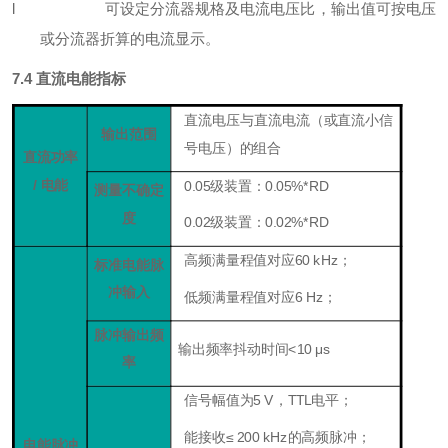
l
可设定分流器规格及电流电压比，输出值可按电压
或分流器折算的电流显示。
7.4
直流电能指标
直流电压与直流电流（或直流小信
输出范围
号电压）的组合
直流功率
/
电能
0
.05
级装置：
0.05%*RD
测量不确定
度
0.02
级装置：
0.02%*RD
高频满量程值对应6
0
k
H
z；
标准电能脉
冲输入
低频满量程值对应6
H
z；
脉冲输出频
输出频率抖动时间<10
μ
s
率
信号幅值为5
V，TTL电平；
能接收≤
200
kHz的高频脉冲；
电能脉冲