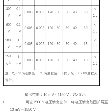
300
0.1
<
0.0
05
0.0
02
120 + 80
60 + 40
6
0
V
mV
1.0
600
0.1
<
0.0
05
0.0
02
120 + 80
60 + 40
3
0
V
mV
1.0
1000
1
<
0.0
05
0.0
02
120 + 80
60 + 40
15
V
mV
1.0
1
500
1
<
0.0
05
0.0
02
120 + 80
60 + 40
10
②
mV
1.0
V
注：
①
RD为读数值，RG为量程值
，下同。
②
：1
500V
量程为
选件。
输出范围：
1
0
mV
～
1150 V，7位显示
l
可选
1500 V
电压输出选件，将电压输出范围扩展至
1
0
mV～1
55
0 V