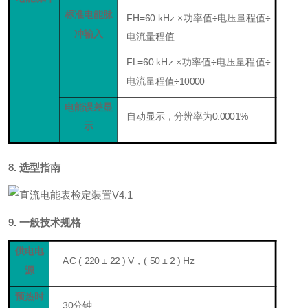
标准电能脉
FH=60 kHz
×
功率值
÷
电压量程值
÷
冲输入
电流量程值
FL=60 kHz
×
功率值
÷
电压量程值
÷
电流量程值
÷
10000
电能误差显
自动显示，分辨率为0.0001%
示
8.
选型指南
9.
一般技术规格
供电电
AC ( 220
±
22 ) V，( 50
±
2 ) Hz
源
预热时
30分钟