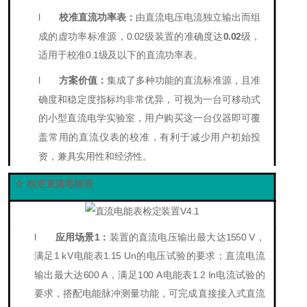
l
校准直流功率表：
由直流电压电流独立输出而组
成的虚功率标准源，0
.02
级装置的准确度达
0
.02
级，
适用于校准0
.1
级
及以下的
直流功率表。
l
方案价值：
集成了多种功能的直流标准源，且准
确度和稳定度指标均非常优异，可视为一台可移动式
的小型直流电学实验室，用户购买这一台仪器即可覆
盖常用的直流仪表的校准，
有利于减少用户初始投
资，兼具实用性和经济性。
☆ 检定直流电能表
l
应用场景1：
装置的直流电压输出最大达
1550 V
，
满足1 kV电能表1.15 Un的电压试验的要求；直流电流
输出最大达
60
0 A，
满足1
00 A
电能表1.
2
I
n电
流
试验的
要求
，搭配电能脉冲测量功能，可完成直接接入式直流