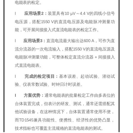
电能表的检定。
l
应用场景
2
：
装置具有
10 μV～4.4 V
的四线小信号
电压源，搭配1
550
V的直流电压源及电能脉冲测量功
能，可开展间接接入式直流电能表的检定工作。
l
应用场景
3
：
直流电流最大输出达6
00 A
，可作为直
流分流器的一次电流输入，搭配1
550
V的直流电压源及
电能脉冲测量功能，可整体检定直流分流器 +
间接接入
式直流电能表。
l
完成的检定项目：
基本误差、起动试验、潜动试
验、仪表常数试验、时钟日计时误差。
l
方案优势：
通常电能表的批量检定工作由多表位的
台体装置完成，但表计的研发、测试，通常还需搭配其
他试验设备，在这种情况下，台体装置通常使用不便，
而TD
1545
兼具功能性、便携性、经济性的优势凸显，
技术指标也可覆盖主流规格的直流电能表的测试。