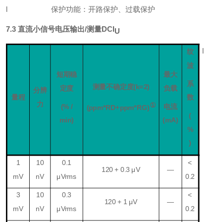
l
保护功能：开路
保护、过载保护
7.3
直流小信号电压输出/测量DCI
U
l
纹
波
短期稳
最大
系
测量不确定度
(k=2
)
定度
负载
分辨
量程
数
力
①
(
% /
电流
(ppm*
RD
+ppm*
RG)
(
min
)
(mA)
%
)
1
10
0.
1
<
120 +
0.3
μV
—
m
V
nV
μV
rms
0.
2
3
10
0.3
<
120 +
1
μV
—
m
V
nV
μV
rms
0.
2