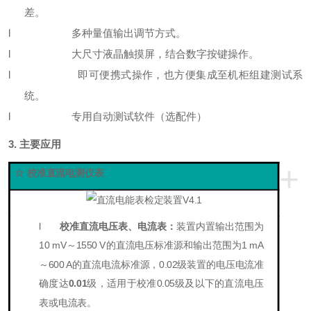
差。
l
多种量值输出调节方式。
l
大尺寸液晶触摸屏，结合数字按键操作。
l
即可便携式操作，也方便集成至机柜组建测试系
统。
l
专用自动测试软件（选配件）
3.
主要应用
+
☆ 校准直流电测仪表
l
校准直流电压表、电流表：
装置内置输出范围为
1
0
m
V～
1550 V
的直流电压标准源和输出范围为1
m
A
～
6
00 A
的直流电流标准源，0
.02
级装置的电压电流准
确度达
0
.01
级，适用于校准
0.
05
级及以下的直流电压
表或电流表。