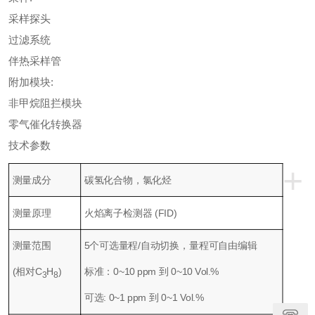
采样探头
过滤系统
伴热采样管
附加模块:
非甲烷阻拦模块
零气催化转换器
技术参数
+
测量成分
碳氢化合物，氯化烃
测量原理
火焰离子检测器 (FID)
测量范围
5个可选量程/自动切换，量程可自由编辑
(相对C
H
)
标准：0~10 ppm 到 0~10 Vol.%
3
8
可选: 0~1 ppm 到 0~1 Vol.%