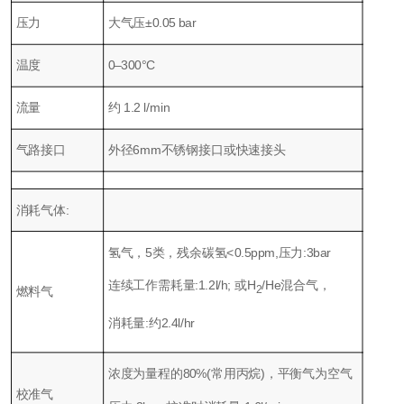
压力
大气压±0.05 bar
温度
0–300°C
流量
约 1.2 l/min
气路接口
外径6mm不锈钢接口或快速接头
消耗气体:
氢气，5类，残余碳氢<0.5ppm,压力:3bar
连续工作需耗量:1.2l/h; 或H
/He混合气，
燃料气
2
消耗量:约2.4l/hr
浓度为量程的80%(常用丙烷)，平衡气为空气
校准气