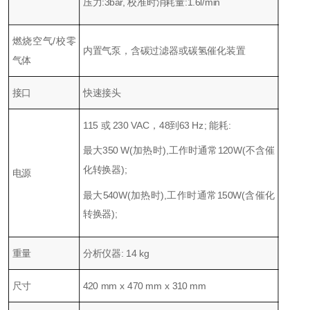
压力:3bar, 校准时消耗量:1.6l/min
燃烧空气/校零
内置气泵，含碳过滤器或碳氢催化装置
气体
接口
快速接头
115 或 230 VAC，48到63 Hz; 能耗:
最大350 W(加热时),工作时通常120W(不含催
化转换器);
电源
最大540W(加热时),工作时通常150W(含催化
转换器);
重量
分析仪器: 14 kg
尺寸
420 mm x 470 mm x 310 mm