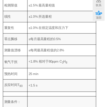
检测限值
≤1.5% 最高量程值
联系
线性
±1.0% 所选量程
顶部
重复性
≤1.0% 在很定温度和压力下
零点飘移
≤每月最高量程的0.5%
测量值漂移
≤每周最高量程值的2.8%
<1.8% 相对于80ppm C
H
氧气干扰
3
8
预热时间
25 min
反应时间T
<1.5 s
90
测量条件：