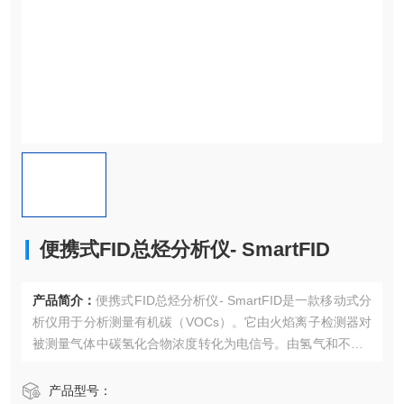
便携式FID总烃分析仪- SmartFID
产品简介：
便携式FID总烃分析仪- SmartFID是一款移动式分
析仪用于分析测量有机碳（VOCs）。它由火焰离子检测器对
被测量气体中碳氢化合物浓度转化为电信号。由氢气和不含V
OC的空气一个电场环境下的燃烧器燃烧，高温下样气中碳氢
化合物发生化学电离为CH结构的CHO+离子。
产品型号：