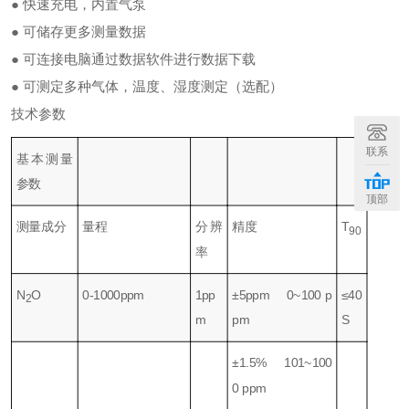
● 快速充电，内置气泵
● 可储存更多测量数据
● 可连接电脑通过数据软件进行数据下载
● 可测定多种气体，温度、湿度测定（选配）
技术参数
+
联系
基本测量
参数
顶部
测量成分
量程
分辨
精度
T
90
率
N
O
0-1000ppm
1pp
±5ppm 0~100 p
≤40
2
m
pm
S
±1.5% 101~100
0 ppm