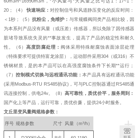
60m3/h~16990m3/h
，*小风量与*大风量之比可达
1
：
17~1
：
20
；
（
4
）
快速响应：
对控制信号和风道静压变化的反应时间：
＜
1
秒；
（
5
）
抗粉尘，免维护：
与常规蝶阀同类产品相比较，因
为本系列产品没有风量（或压差）传感器，所以免除了因传感器
脏堵导致系统失灵的**事故发生，提高了产品的稳定性和耐久
性。
（
6
）
高度防腐处理：
阀体采用特殊耐腐蚀表面涂层处理
（特殊要求可提供特富龙涂层），运动部件采用
304
（或
316
）不
锈钢材质，是的本产品可以在高强度腐蚀条件下长期**运行；
（
7
）
控制模式切换与远程通讯功能：
本产品具有远程通讯功能
(
采用
Modbus-RTU RS485
协议
)
，可与
PLC
控制器通过
RS485
通
讯连接控制
，
供电
24v
。
（
8
）
高可靠性，质优价平，服务周到：
国产化上等产品，运行可靠，质优价廉，提供
24
小时服务。
文丘里变风量阀
规格参数：
+
序号
规格参数
尺寸
风量（m³/h）
联系
1
D200铝合金
8寸
60-1190