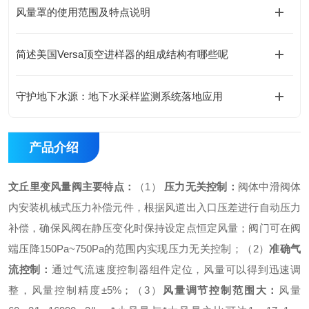
风量罩的使用范围及特点说明
简述美国Versa顶空进样器的组成结构有哪些呢
守护地下水源：地下水采样监测系统落地应用
产品介绍
文丘里变风量阀
主要特点：
（
1
）
压力无关控制：
阀体中滑阀体
内安装机械式压力补偿元件，根据风道出入口压差进行自动压力
补偿，确保风阀在静压变化时保持设定点恒定风量；阀门可在阀
端压降
150Pa~750Pa
的范围内实现压力无关控制；
（
2
）
准确气
流控制：
通过气流速度控制器组件定位，风量可以得到迅速调
整，风量控制精度
±5%
；
（
3
）
风量调节控制范围大：
风量