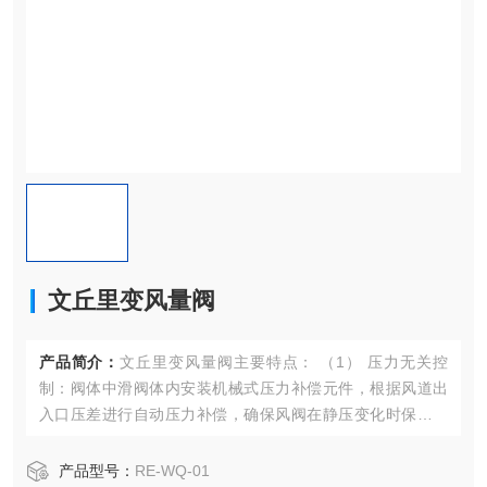
文丘里变风量阀
产品简介：
文丘里变风量阀主要特点： （1） 压力无关控
制：阀体中滑阀体内安装机械式压力补偿元件，根据风道出
入口压差进行自动压力补偿，确保风阀在静压变化时保持设
定点恒定风量；阀门可在阀端压降150Pa~750Pa的范围内实
现压力无关控制； （2）准确气流控制：通过气流速度控制器
产品型号：
RE-WQ-01