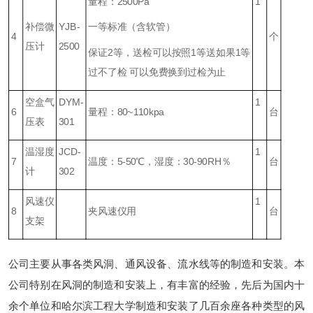
量程：2500Pa
1
补偿微
YJB-
一等标准（含软管）
4
个
压计
2500
保证2等，送检可以按照1等送如果1等
过不了检 可以免费换到过检为止
空盒气
DYM-
1
6
量程：80~110kpa
台
压表
301
温湿度
JCD-
1
7
温度：5-50℃，湿度：30-90RH％
台
计
302
风速仪
1
8
夹风速仪用
台
支架
公司主要从事各类风洞、通风设备、流水线等的制造和安装。本
公司特别在风洞的制造和安装上，有丰富的经验，先后为国内十
余个单位和哈尔滨工程大学制造和安装了几百余座各种类型的风