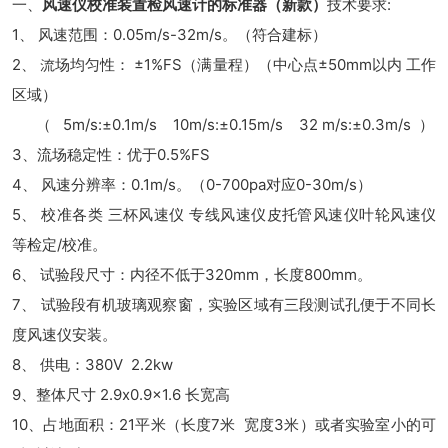
一、
风速仪校准装置检风速计的标准器（新款）
技术要求:
1、 风速范围：0.05m/s-32m/s。（符合建标）
2、 流场均匀性： ±1%FS（满量程）（中心点±50mm以内 工作
区域）
（ 5m/s:±0.1m/s 10m/s:±0.15m/s 32 m/s:±0.3m/s ）
3、流场稳定性：优于0.5%FS
4、 风速分辨率：0.1m/s。（0-700pa对应0-30m/s）
5、 校准各类 三杯风速仪 专线风速仪皮托管风速仪叶轮风速仪
等检定/校准。
6、 试验段尺寸：内径不低于320mm，长度800mm。
7、 试验段有机玻璃观察窗，实验区域有三段测试孔便于不同长
度风速仪安装。
8、 供电：380V 2.2kw
9、整体尺寸 2.9x0.9x1.6 长宽高
10、占地面积：21平米（长度7米 宽度3米）或者实验室小的可