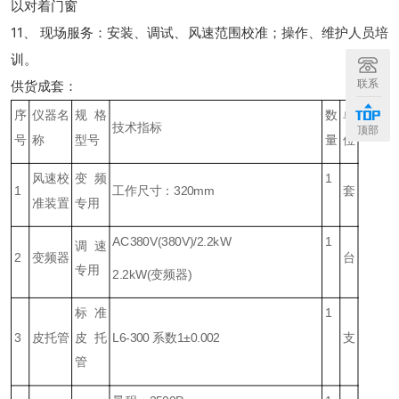
以对着门窗
11、 现场服务：安装、调试、风速范围校准；操作、维护人员培
训。
联系
供货成套：
+
序
仪器名
规格
数
单
技术指标
顶部
号
称
型号
量
位
风速校
变频
1
1
工作尺寸：320mm
套
准装置
专用
AC380V(380V)/2.2kW
1
调速
2
变频器
台
专用
2.2kW(变频器)
标准
1
3
皮托管
皮托
L6-300 系数1±0.002
支
管