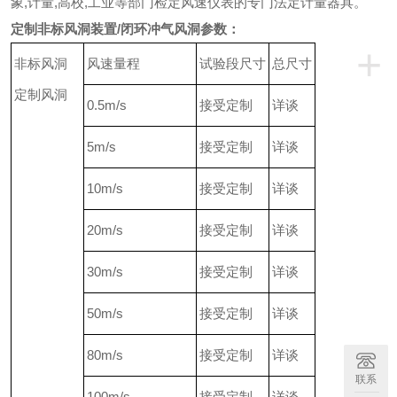
象,计量,高校,工业等部门检定风速仪表的专门法定计量器具。
定制非标风洞装置/闭环冲气风洞
参数：
+
非标风洞
风速量程
试验段尺寸
总尺寸
定制风洞
0.5m/s
接受定制
详谈
5m/s
接受定制
详谈
10m/s
接受定制
详谈
20m/s
接受定制
详谈
30m/s
接受定制
详谈
50m/s
接受定制
详谈
80m/s
接受定制
详谈
联系
100m/s
接受定制
详谈