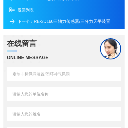
返回列表
RE-3D160三轴力传感器/三分力天平装置
下一个：
在线留言
ONLINE MESSAGE