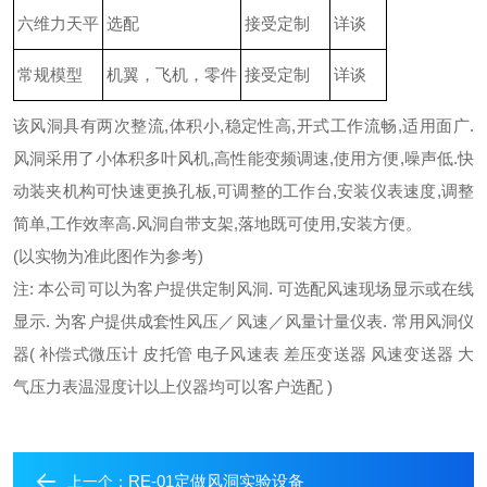
六维力天平
选配
接受定制
详谈
常规模型
机翼，飞机，零件
接受定制
详谈
该风洞具有两次整流,体积小,稳定性高,开式工作流畅,适用面广.
风洞采用了小体积多叶风机,高性能变频调速,使用方便,噪声低.快
动装夹机构可快速更换孔板,可调整的工作台,安装仪表速度,调整
简单,工作效率高.风洞自带支架,落地既可使用,安装方便。
(以实物为准此图作为参考)
注: 本公司可以为客户提供定制风洞. 可选配风速现场显示或在线
显示. 为客户提供成套性风压／风速／风量计量仪表. 常用风洞仪
器( 补偿式微压计 皮托管 电子风速表 差压变送器 风速变送器 大
气压力表温湿度计以上仪器均可以客户选配 )
RE-01定做风洞实验设备
上一个：