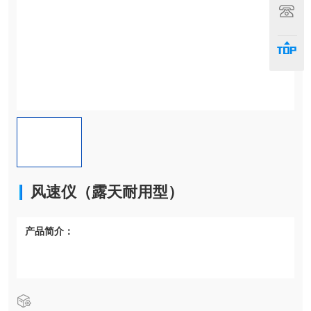
联系
顶部
风速仪（露天耐用型）
产品简介：
风速仪（露天耐用型）品牌质保2年 高低温自适应
风雪天气测量精准可免费申请试用 FT742风速仪 FT722风速
仪结果
产品型号：
FT722