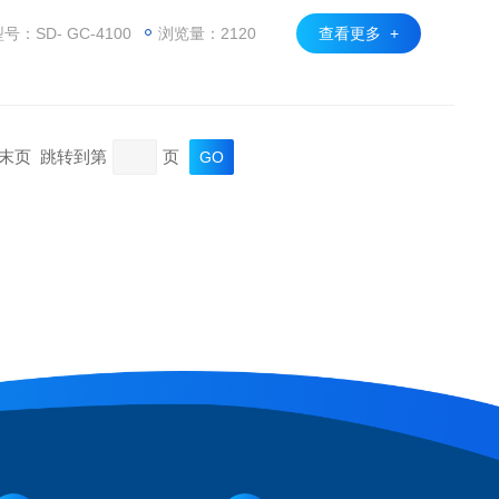
、燃气、助燃气、分流和尾吹气等进行控制。检测器和柱箱
。
号：SD- GC-4100
浏览量：2120
查看更多 +
页 末页 跳转到第
页