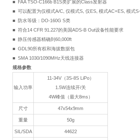
■ FAA TSO-C166b B1S类扩展的Class发射器
■ 可以配置为仅模式A/C, 仅模式S, 仅ES, 模式AC+ES, 模式S
■ 防水等级：DO-160G S类
■ 符合14 CFR 91.227的美国ADS-B Out设备性能要求
■ 静压传感器精确到60,000ft
■ GDL90所有权和海拔数据包
■ SMA 1030/1090MHz天线连接器
规格参数
11-34V（3S-8S LiPo）
输入功率
1.5W连续开/关
4W峰值（最大8ms）
尺寸
47x54x9mm
重量
50g
SIL/SDA
44622