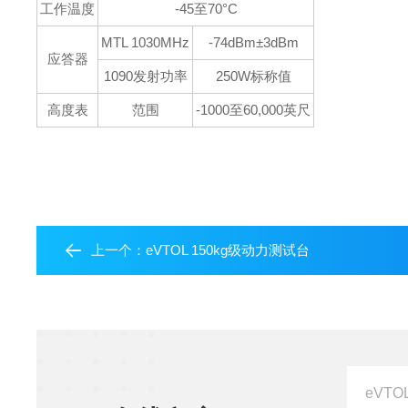
工作温度
-45至70°C
MTL 1030MHz
-74dBm±3dBm
应答器
1090发射功率
250W标称值
高度表
范围
-1000至60,000英尺
上一个：
eVTOL 150kg级动力测试台