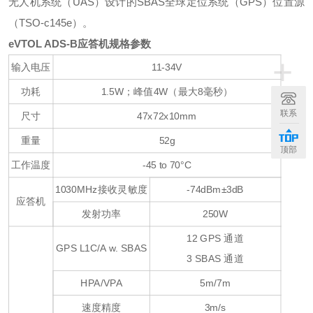
无人机系统（UAS）设计的SBAS全球定位系统（GPS）位置源
（TSO-c145e）。
eVTOL ADS-B应答机
规格参数
+
输入电压
11-34V
功耗
1.5W；峰值4W（最大8毫秒）
联系
尺寸
47x72x10mm
重量
52g
顶部
工作温度
-45 to 70°C
1030MHz接收灵敏度
-74dBm±3dB
应答机
发射功率
250W
12 GPS 通道
GPS L1C/A w. SBAS
3 SBAS 通道
HPA/VPA
5m/7m
速度精度
3m/s