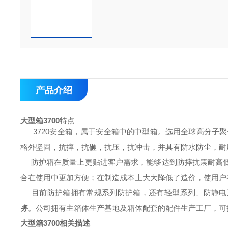
产品介绍
大型箱3700
特点
3720
安全箱，属于安全箱中的
中
型箱
。选用全球高分子聚
格外坚固，抗摔，抗砸，抗压，抗冲击，并具有防水防尘，耐
防护箱在质量上更贴进客户需求，能够达到防摔抗震耐高低
合在使用中更加方便；在制造成本上大大降低了造价，使用户
目前防护箱拥有
常规系列
防护箱，还有
轻型
系列、
防静电
务
。公司拥有主箱体生产基地及箱体配套的配件生产工厂，可
大型箱3700
相关描述