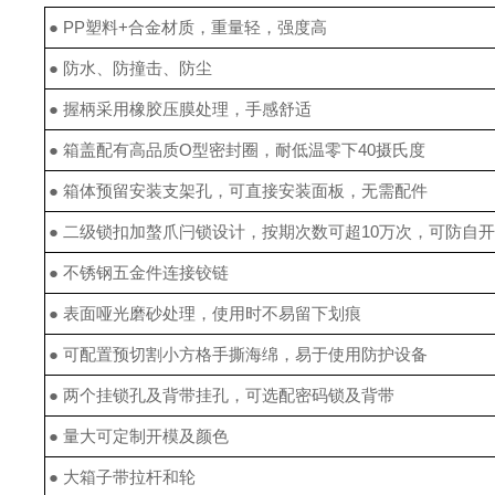
● PP塑料+合金材质，重量轻，强度高
● 防水、防撞击、防尘
● 握柄采用橡胶压膜处理，手感舒适
● 箱盖配有高品质O型密封圈，耐低温零下40摄氏度
● 箱体预留安装支架孔，可直接安装面板，无需配件
● 二级锁扣加螯爪闩锁设计，按期次数可超10万次，可防自
● 不锈钢五金件连接铰链
● 表面哑光磨砂处理，使用时不易留下划痕
● 可配置预切割小方格手撕海绵，易于使用防护设备
● 两个挂锁孔及背带挂孔，可选配密码锁及背带
● 量大可定制开模及颜色
● 大箱子带拉杆和轮