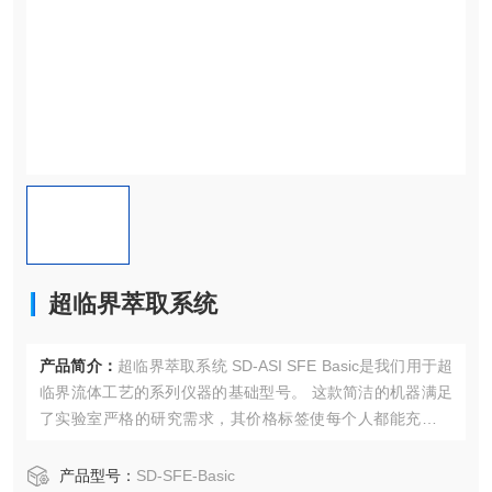
超临界萃取系统
产品简介：
超临界萃取系统 SD-ASI SFE Basic是我们用于超
临界流体工艺的系列仪器的基础型号。 这款简洁的机器满足
了实验室严格的研究需求，其价格标签使每个人都能充分利
用超临界流体的优势。 它安全，操作简单，快速且价格合
理，具有其他更昂贵的SFE系统中的功能。
产品型号：
SD-SFE-Basic