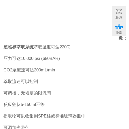
技
联系
术
参
顶部
数：
超临界萃取系统
萃取温度可达220℃
压力可达10,000 psi (680BAR)
CO2泵流速可达200mL/min
萃取流速可以控制
可调接，无堵塞的限流阀
反应釜从5-150ml不等
提取物可以收集到SPE柱或标准玻璃器皿中
可添加夹带剂