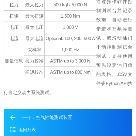
通过操作软件控
拉力
最大拉力
500 kgf / 5,000 N
制测试台并记录
扭矩
最大扭矩
1,500 Nm
数据，自动进行
电压
最大电压
1,000 V
步进和扫频等测
试，或滑动油门
电流
最大电流
Optional: 100, 200, 500 A
手动控制测试台
采样率
1,000 Hz
测试，支持使用
测量信息
拉力校准
ASTM up to 3,000 N
预先设定油门值
扭矩校准
ASTM up to 800 Nm
的表格、.CSV文
件或Python API执
行自定义动力系统测试。
空气性能测试装置
上一个：
返回列表