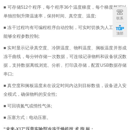
■ 可存储512个程序，每个程序36个温度梯度，每个梯度都可以
单独控制升降温速率，保持时间、真空度、温度;
联系
■ 冻干过程均有可编程程序自动控制，可实时切换为人工操作，
顶部
能够全程参数控制;
■ 实时显示记录真空度、冷阱温度、物料温度、搁板温度并形成
冻干曲线，每分钟存储一次数据，可连续记录物料和设备状况数
据，支持数据离线浏览、分析、打印及存储，配置USB数据存储
串口;
■ 真空度和搁板温度未在设定时间内达到目标数值，设备进入安
全模式，确保物料的安全性;
■ 可回填氮气或惰性气体;
■ 压塞方式：电动压塞。
“未来-X17"压盖实验型冷冻干燥机
技 术 指 标：