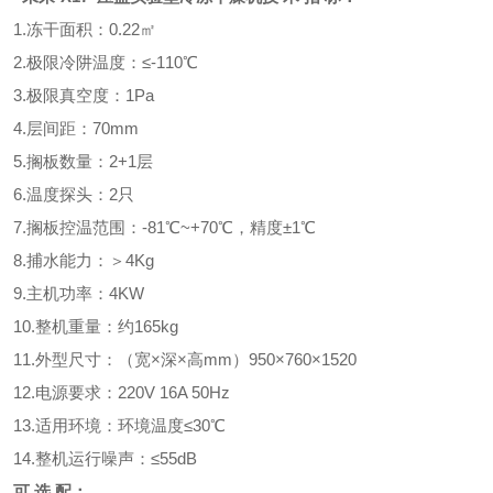
1.冻干面积：0.22㎡
2.极限冷阱温度：≤-110℃
3.极限真空度：1Pa
4.层间距：70mm
5.搁板数量：2+1层
6.温度探头：2只
7.搁板控温范围：-81℃~+70℃，精度±1℃
8.捕水能力：＞4Kg
9.主机功率：4KW
10.整机重量：约165kg
11.外型尺寸：（宽×深×高mm）950×760×1520
12.电源要求：220V 16A 50Hz
13.适用环境：环境温度≤30℃
14.整机运行噪声：≤55dB
可 选 配：