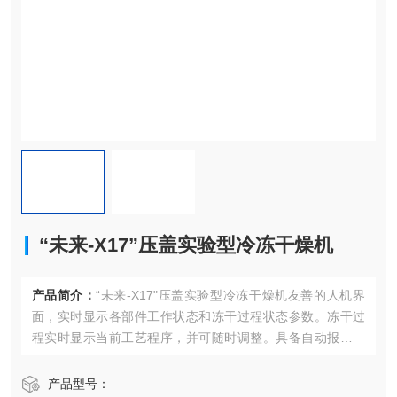
“未来-X17”压盖实验型冷冻干燥机
产品简介：
“未来-X17"压盖实验型冷冻干燥机友善的人机界
面，实时显示各部件工作状态和冻干过程状态参数。冻干过
程实时显示当前工艺程序，并可随时调整。具备自动报警和
保护功能，设备故障易于诊断。实时存储设备操作历史和故
障报警信息。多种颜色显示真空度、温度曲线;
产品型号：