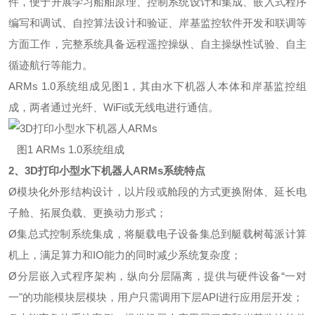
件，便于开展学习船舶原理、控制系统设计和集成、嵌入式程序
编写和调试、自控算法设计和验证、岸基监控软件开发和联调等
方面工作，完整系统具备远程遥控操纵、自主操纵性试验、自主
循迹航行等能力。
ARMs 1.0系统组成见图1，其由水下机器人本体和岸基监控组
成，两者通过光纤、WiFi或无线电进行通信。
图1 ARMs 1.0系统组成
2、
3D打印小型水下机器人ARMs
系统特点
Ø
模块化外形结构设计，以片段或舱段的方式更换附体、延长电
子舱、拓展负载、更换动力形式；
Ø
集总式控制系统集成，将艇载电子设备集总到艇载树莓派计算
机上，满足算力和IO能力的同时减少系统复杂度；
Ø
分层嵌入式程序架构，纵向分层隔离，提供与硬件设备“一对
一"的功能模块层模块，用户只需调用下层API进行应用层开发；