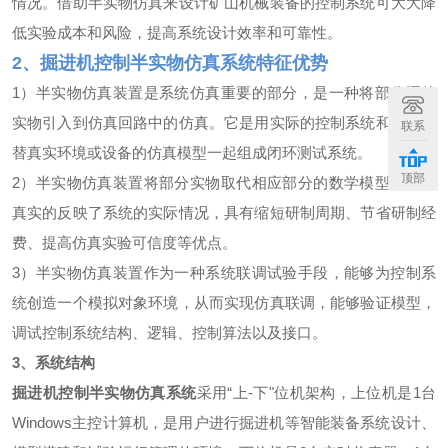
情况。借助半实物仿真来设计矿山机械装备的控制系统可大大降
低实验成本和风险，提高系统设计效率和可靠性。
2、
掘进机控制半实物仿真系统
特征优势
1）半实物仿真装置是系统仿真重要的部分，是一种将部分硬件
实物引入到仿真回路中的仿真。它是用实际的控制系统和用来代
联系
替真实环境或设备的仿真模型一起组成闭环测试系统。
顶部
2）半实物仿真装置将部分实物取代相应部分的数学模型，更加
真实的反映了系统的实际情况，具有缩短研制周期、节省研制经
费、提高仿真实验可信度等优点。
3）半实物仿真装置作为一种系统联调试验手段，能够为控制系
统创造一个模拟对象环境，从而实现仿真联调，能够验证模型，
调试控制系统结构、逻辑、控制算法以及接口。
3、系统结构
掘进机控制半实物仿真系统
采用“上-下"位机架构，上位机是1台
Windows主控计算机，是用户进行掘进机等智能装备系统设计、