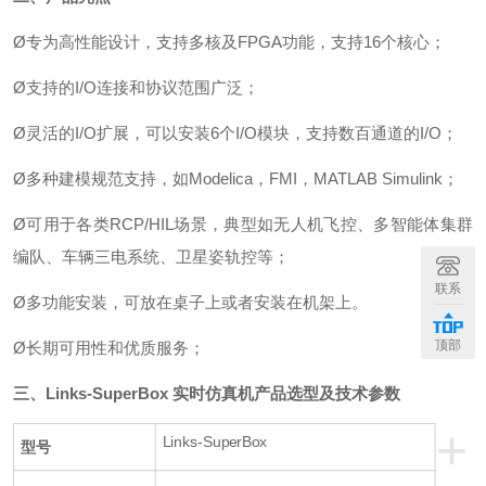
Ø
专为高性能设计，支持多核及
FPGA
功能，
支持
16
个核心
；
Ø
支持的
I/O
连接和协议范围广泛；
Ø
灵活的
I/O
扩展，可以安装
6
个
I/O
模块，支持数百通道的
I/O；
Ø
多种建模规范支持，如
Modelica，FMI，MATLAB Simulink；
Ø
可用于各类
RCP/HIL
场景，典型如无人机飞控、多智能体集群
编队、车辆三电系统、卫星姿轨控等
；
联系
Ø
多功能安装，可放在桌子上或者安装在机架上。
顶部
Ø
长期可用性和优质服务；
三、
Links-SuperBox 实时仿真机
产品选型及技术参数
+
Links-SuperBox
型号