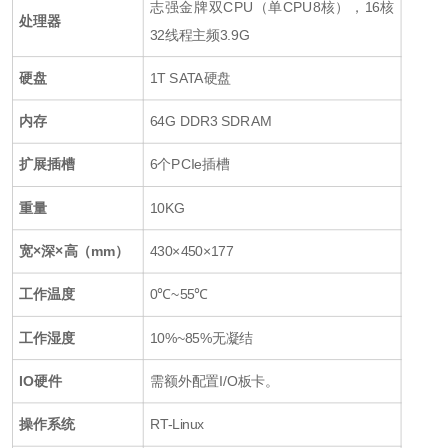
志强金牌双
CPU
（单
CPU8
核），
16
核
处理器
32
线程主频
3.9G
硬盘
1T SATA
硬盘
内存
64G DDR3 SDRAM
扩展插槽
6个
PCIe
插槽
重量
10KG
宽×深×高（mm）
430×450×177
工作温度
0℃~55℃
工作湿度
10%~85%
无凝结
IO硬件
需额外配置
I/O
板卡。
操作系统
RT-Linux