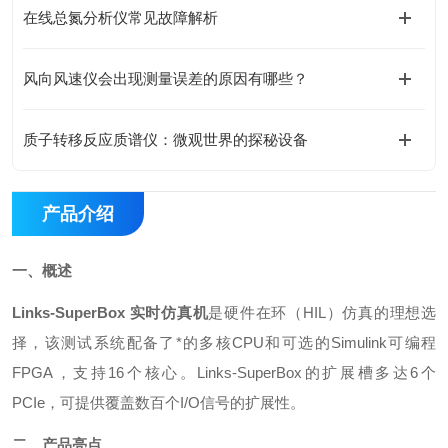
在线总氮分析仪常见故障解析
风向风速仪会出现测量误差的原因有哪些？
质子转移反应质谱仪：微观世界的探秘设备
产品介绍
一、概述
Links-SuperBox 实时仿真机
是硬件在环
（HIL）
仿真的理想选
择，该测试系统配备了*的多核
CPU
和可选的
Simulink
可编程
FPGA
，支持
16
个核心。
Links-SuperBox
的扩展槽多达
6
个
PCIe
，可提供覆盖数百个
I/O
信号的扩展性。
二、产品亮点