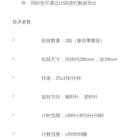
作，同时也可通过USB进行数据导出
技术参数
²
轮鼓数量：2组（兼容摩擦鼓）
²
轮鼓尺寸：内径约286mm，深39mm
²
转速：25±1转/分钟
²
旋转方向：顺时针、逆时针
²
计时范围：≤999小时59分59秒
²
计数范围：≤999999圈