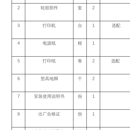
2
轮鼓部件
套
2
3
打印机
台
1
选配
4
电源线
根
1
5
打印纸
卷
2
选配
6
垫高地脚
个
2
7
安装使用说明书
份
1
8
出厂合格证
份
1