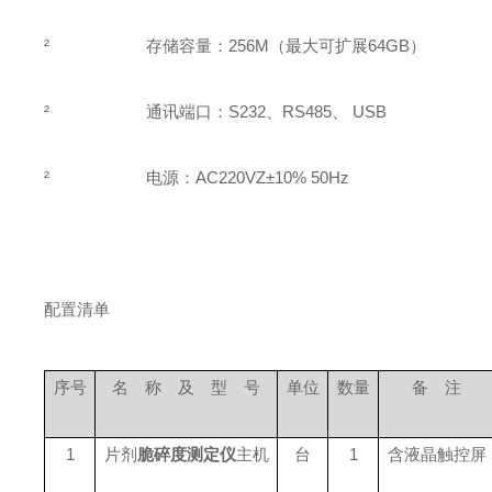
²
存储容量：256M（最大可扩展64GB）
²
通讯端口：S232、RS485、 USB
²
电源：AC220VZ±10% 50Hz
配置清单
序号
名 称 及 型 号
单位
数量
备 注
1
片剂
脆碎度测定仪
主机
台
1
含液晶触控屏