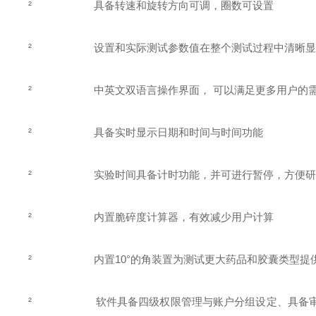
²
具备转速和旋转方向可调，圈数可设置
²
设置和实际测试参数值在整个测试过程中清晰
²
中英文双语言操作界面， 可以满足更多用户的
²
具备实时显示日期和时间与时间功能
²
实验时间具备计时功能，并可进行暂停，方便
²
内置脆碎度计算器，有效减少用户计算
²
内置10°的角装置为测试更大药品和胶囊类型提
²
软件具备四级权限管理与账户分组设定、具备