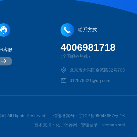
联系方式
4006981718
线客服
（全国服务热线）
北京市大兴区金苑路32号709
312878821@qq.com
 All Rights Reserved 工信部备案号：
京ICP备09048657号-16
技术支持：
化工仪器网
管理登录
sitemap.xml