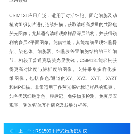
应⽤领域
C
S
I
M
131
应⽤⼴泛：适⽤于对活细胞、固定细胞及动
植物组织切⽚进⾏连续扫描，获
取清晰⾼质量的共聚焦
荧光图像；尤其适合清晰观察样品深层结构，并获得锐
利的多
层
Z
平⾯图像。凭借性能，其能精细呈现细胞⻣
架、染⾊体、细胞器、细胞膜等
亚细胞结构的三维细
节。相较于普通宽场荧光显微镜，
C
S
I
M
131
能轻松获
得更⾼对⽐
度与解析度的图像。⽀持采集多样化多
维图像，包括多⾊
/
通道的
X
Y
、
X
Y
Z
、
X
Y
T
、
X
Y
Z
T
和
M
P
扫描。⾮常适⽤于多荧光探针标记样品的观察，
如各类活细胞染⾊、膜标
记、免疫物质检测、免疫反应
观察、受体
/
配体互作研究及核酸分析等。
RS1500手持式物质识别仪
上一个：