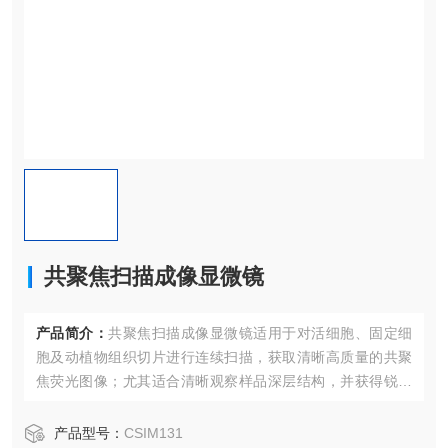
共聚焦扫描成像显微镜
产品简介：
共聚焦扫描成像显微镜适⽤于对活细胞、固定细
胞及动植物组织切⽚进⾏连续扫描，获取清晰⾼质量的共聚
焦荧光图像；尤其适合清晰观察样品深层结构，并获得锐利
的多层Z平⾯图像。
产品型号：
CSIM131