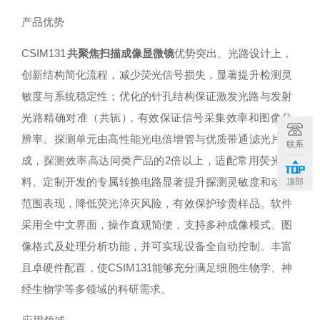
产品优势
C
S
I
M
131
共聚焦扫描成像显微镜
优势突出。光路设计上，
创新结构简化流程，减少荧
光信号损失，显著提升检测灵
敏度与系统稳定性；优化的针孔结构保证激发光路与发
射
光路精确对准（共轭
）
，有效保证信号采集效率和图像分
辨率。探测单元由⾼性能光电倍增管与优质带通滤光⽚组
联系
成，探测效率⾼达同类产品的
2
倍以上，适配常⽤荧
光染
料。定制开发的专属转换电路显著提升探测灵敏度和动态
顶部
范围表现，降低荧光淬灭⻛险，有效保护珍贵样品。软件
采⽤全中⽂界⾯，操作直观简便，⽀持多种成像模式、图
像格式及处理分析功能，并可实现设备全⾃动控制。丰富
且卓硬件配置，
使
C
S
I
M
131
能够充分满⾜细胞⽣物学、神
经⽣物学等多领域的科研需求。