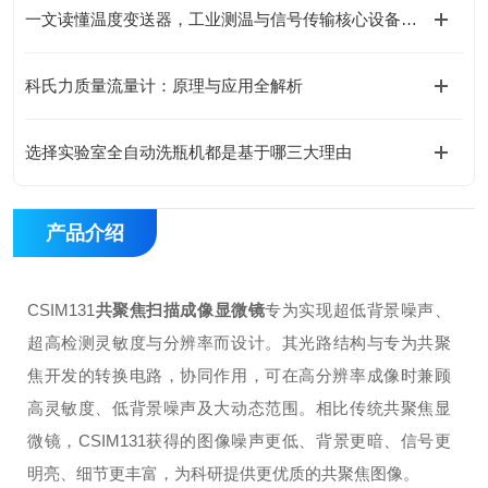
一文读懂温度变送器，工业测温与信号传输核心设备指南
科氏力质量流量计：原理与应用全解析
选择实验室全自动洗瓶机都是基于哪三大理由
产品介绍
C
S
I
M
131
共聚焦扫描成像显微镜
专为实现超低背景噪声、
超⾼检测灵敏度与分辨率⽽
设计。其光路结构与专为共聚
焦开发的转换电路，协同作⽤，可在⾼分辨率成像
时兼顾
⾼灵敏度、低背景噪声及⼤动态范围。相⽐传统共聚焦显
微镜，
C
S
I
M
131
获得
的图像噪声更低、背景更暗、信号更
明亮、细节更丰富，为科研提供更优质的共聚焦图像。