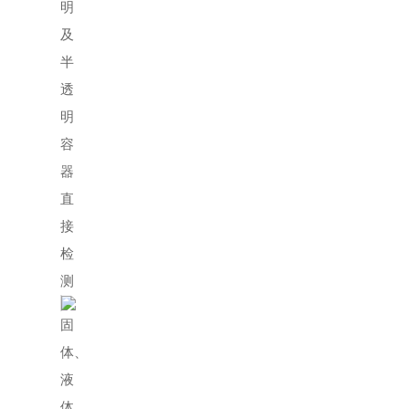
明
及
半
透
明
容
器
直
接
检
测
固
体、
液
体、