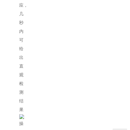
应，
几
秒
内
可
给
出
直
观
检
测
结
果
操