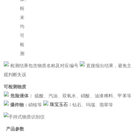
粉
末
均
可
检
测
检测结果包含物质名称及对应编号
直接报出结果，避免主
观判断失误
可检测物质
危险液体：
硫酸、汽油、双氧水、硝酸、油漆稀料、甲苯等
珠宝玉石：
爆炸物：
硝铵等
钻石、玛瑙、翡翠等
产品参数