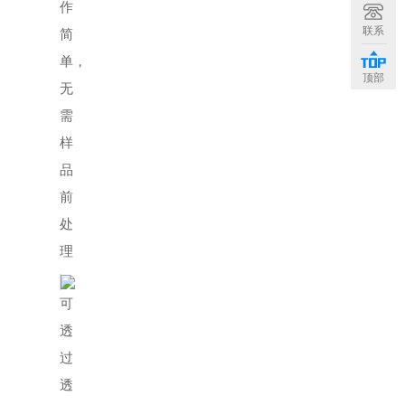
作
联系
简
单，
顶部
无
需
样
品
前
处
理
可
透
过
透