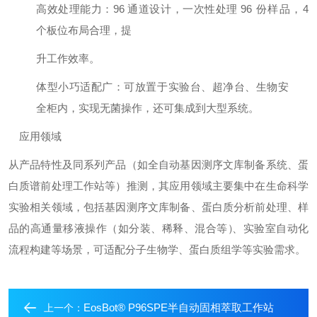
⾼效处理能⼒：
96
通道设计，⼀次性处理
96
份样品，
4
个板位布局合理，提
升⼯作效率。
体型⼩巧适配⼴：可放置于实验台、超净台、⽣物安
全柜内，实现⽆菌操作，还可集成到⼤型系统。
应⽤领域
从产品特性及同系列产品（如全⾃动基因测序⽂库制备系统、蛋
⽩质谱前处理⼯作站等）推测，其应⽤领域主要集中在⽣命科学
实验相关领域，包括基因测序⽂库制
备、蛋⽩质分析前处理、样
品的⾼通量移液操作（如分装、稀释、混合等
）
、实验室⾃动化
流程构建等场景，可适配分⼦⽣物学、蛋⽩质组学等实验需求。
EosBot® P96SPE半⾃动固相萃取⼯作站
上一个：