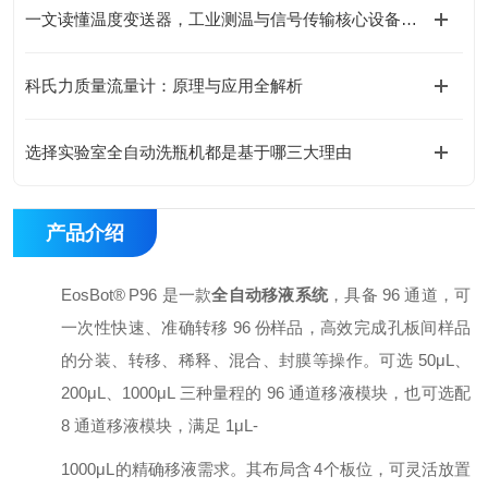
一文读懂温度变送器，工业测温与信号传输核心设备指南
科氏力质量流量计：原理与应用全解析
选择实验室全自动洗瓶机都是基于哪三大理由
产品介绍
EosBot®
P96
是⼀款
全⾃动移液系统
，具备
96
通道，可
⼀次性快速、准确转移
96
份
样品，⾼效完成孔板间样品
的分装、转移、稀释、混合、封膜等操作。可选
50μL、
200μL、1000μL
三种量程的
96
通道移液模块，也可选配
8
通道移液模块，满⾜
1μL-
1000μL
的精确移液需求。其布局含
4
个板位，可灵活放置