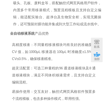
吸头、孔板、废料盒等，
搭配触控式⽹⻚⻛格⽤⼾软件，
内置多个常⽤移液模式，预置流程模板且⽀持⾃定义编
辑，能适配实验台、超净台及⽣物安全柜，实现⽆菌操
作，还可预留封膜功能并集成到⼤型⼯作站或流⽔线中。
全⾃动移液系统
产品优势
⾼精度移液：不同量程移液模块均有良好的准确度和
联系
CV
值，如
1000μL
移液器
在
100μL
时准确度
±1.5%、
CV≤0.5%，确保移液精准。
顶部
超灵活配置：可选三种量程的
96
通道移液模块及
8
通
道移液模块，满⾜不同体
积移液需求，且⽀持⾃定义
编辑流程。
易操作使⽤：交互友好，触控式⽹⻚⻛格软件预置多
个流程模板，包含多种操作模式，即⽤性强。