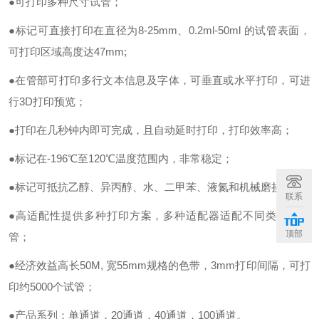
●可打印多种尺寸试管；
●标记可直接打印在直径为8-25mm、0.2ml-50ml 的试管表面，
可打印区域高度达47mm;
●在管部可打印多行文本信息及字体，可垂直或水平打印，可进
行3D打印预览；
●打印在几秒钟内即可完成，且自动延时打印，打印效率高；
●标记在-196℃至120℃温度范围内，非常稳定；
●标记可抵抗乙醇、异丙醇、水、二甲苯、液氮和机械磨损；
联系
●高适配性提供多种打印方案，多种适配器适配不同类型的试
顶部
管；
●经济效益高长50M, 宽55mm规格的色带，3mm打印间隔，可打
印约5000个试管；
●产品系列：单通道，20通道，40通道，100通道。