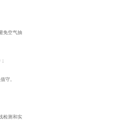
避免空气抽
件；
员值守。
线检测和实