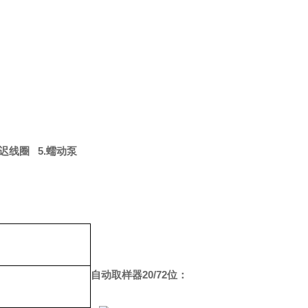
延迟线圈 5.蠕动泵
自动取样器20/72位：