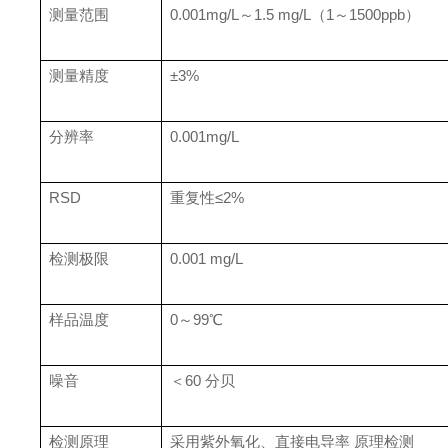
测量范围
0.001mg/L～1.5 mg/L（1～1500ppb）
测量精度
±3%
分辨率
0.001mg/L
RSD
重复性≤2%
检测极限
0.001 mg/L
样品温度
0～99℃
噪音
＜60 分贝
检测原理
采用紫外氧化、直接电导率 原理检测