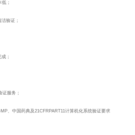
本低；
清洁验证；
完成；
；
 验证服务；
、中国药典及21CFRPART11计算机化系统验证要求