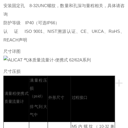
安装固定孔 8-32UNC螺纹，数量和孔深与量程相关，具体请咨
询
防护等级 IP40（可选IP66）
认 证 ISO 9001、NIST溯源认证、CE、UKCA、RoHS、
REACH声明
尺寸详图
尺寸压损
+
满量程压
损
满量程便携式
（psid）
外形尺寸
过程接口
质量流量计
排气到大
气中
M5内螺纹（10-32兼