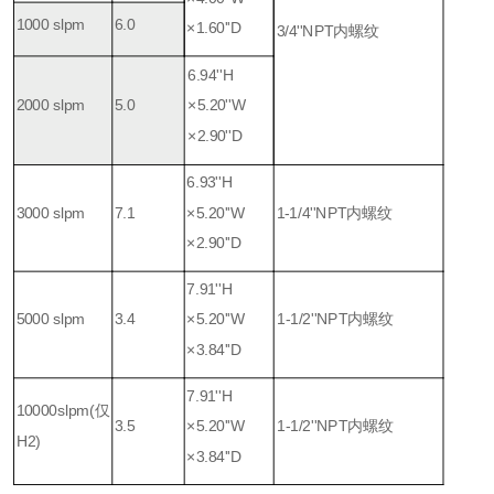
1000 slpm
6.0
×1.60''D
3/4''NPT内螺纹
6.94''H
2000 slpm
5.0
×5.20''W
×2.90''D
6.93''H
3000 slpm
7.1
×5.20''W
1-1/4''NPT内螺纹
×2.90''D
7.91''H
5000 slpm
3.4
×5.20''W
1-1/2''NPT内螺纹
×3.84''D
7.91''H
10000slpm(仅
3.5
×5.20''W
1-1/2''NPT内螺纹
H2)
×3.84''D