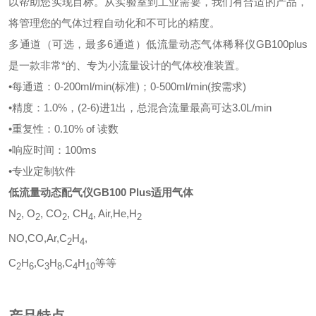
以帮助您实现目标。从实验室到工业需要，我们有合适的产品，
将管理您的气体过程自动化和不可比的精度。
多通道（可选，最多6通道）低流量动态气体稀释仪GB100plus
是一款非常*的、专为小流量设计的气体校准装置。
•
每通道：0-200ml/min(标准)；0-500ml/min(按需求)
•
精度：1.0%，(2-6)进1出，总混合流量最高可达3.0L/min
•
重复性：0.10% of 读数
•
响应时间：100ms
•
专业定制软件
低流量动态配气仪GB100 Plus
适用气体
N
, O
, CO
, CH
, Air,He,H
2
2
2
4
2
NO,CO,Ar,C
H
,
2
4
C
H
,C
H
,C
H
等等
2
6
3
8
4
10