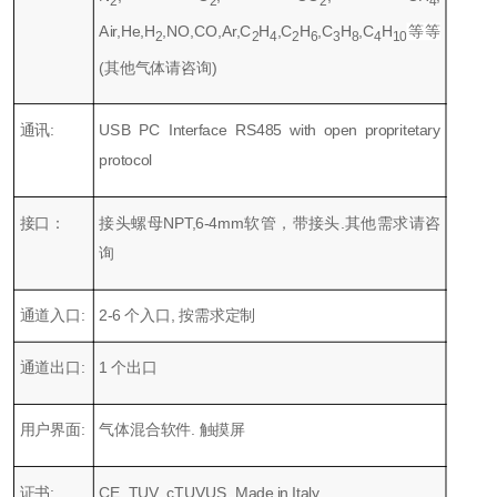
2
2
2
4
Air,He,H
,NO,CO,Ar,C
H
,C
H
,C
H
,C
H
等等
2
2
4
2
6
3
8
4
10
(其他气体请咨询)
通讯:
USB PC Interface RS485 with open propritetary
protocol
接口：
接头螺母NPT,6-4mm软管，带接头.其他需求请咨
询
通道入口:
2-6 个入口, 按需求定制
通道出口:
1 个出口
用户界面:
气体混合软件. 触摸屏
证书:
CE, TUV, cTUVUS, Made in Italy