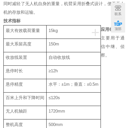
同时减轻了无人机自身的重量，机臂采用折叠式设计，便于无人
机的存放和运输。
联系
技术指标
+
顶部
应用领域
最大有效载荷重量
15kg
主要用于通
最大系留高度
150m
信中继、侦
察。
收放线装置
自动收放线
悬停时长
≥
12h
悬停精度
水平：±
1m
；垂直：±
0.5m
百米上升和下降时间
≤
120s
无人机轴距
1720mm
整机高度
500mm