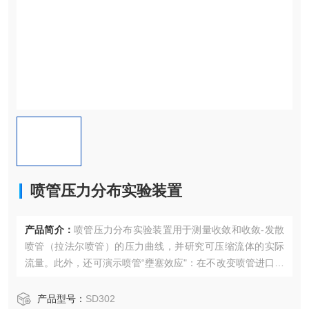
喷管压力分布实验装置
产品简介：
喷管压力分布实验装置用于测量收敛和收敛-发散
喷管（拉法尔喷管）的压力曲线，并研究可压缩流体的实际
流量。此外，还可演示喷管“壅塞效应"：在不改变喷管进口滞
止压力的情况下，质量流量在背压达到临界压力时停止增
加。可压缩流体可选空气、氮气等常见介质。
产品型号：
SD302