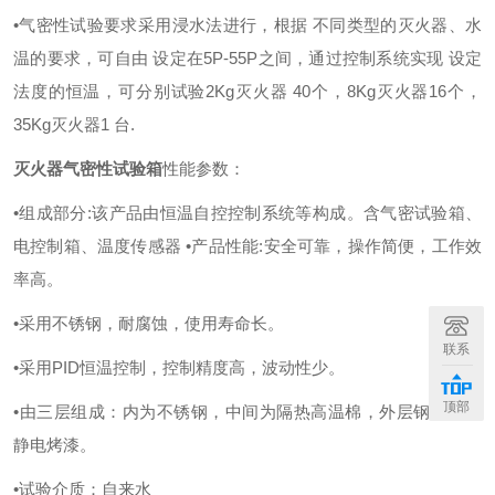
•气密性试验要求采用浸水法进行，根据 不同类型的灭火器、水
温的要求，可自由 设定在5P-55P之间，通过控制系统实现 设定
法度的恒温，可分别试验2Kg灭火器 40个，8Kg灭火器16个，
35Kg灭火器1 台.
灭火器气密性试验箱
性能参数：
•组成部分:该产品由恒温自控控制系统等构成。含气密试验箱、
电控制箱、温度传感器 •产品性能:安全可靠，操作简便，工作效
率高。
•采用不锈钢，耐腐蚀，使用寿命长。
联系
•采用PID恒温控制，控制精度高，波动性少。
顶部
•由三层组成：内为不锈钢，中间为隔热高温棉，外层钢板高温
静电烤漆。
•试验介质：自来水