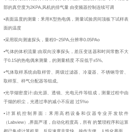
部的真空度为2KPA,风机的排气量 由变频器控制连续可调
•表面温度的测量：釆用K型热电偶，测量试验房间顶板下试样表
面的温度
•采用双向测速探头，量程0~25PA,分辨率0.05PAo
•气体的体积流量:由双向没事探头，差压变送器和时间常数不大
于0.1S的热电偶来测量，的测量精度 不应低于±5%,
•气体取样系统由取样管、两级过滤器、冷凝器、不锈钢导管、
取样泵、样气分配器等组成。
•光学烟密度计:由光源、透镜、光电元件等组成，测量过程中由
于烟的积尘，光透过率的减小不应超 过5%o
•计算机控制界面：釆用高档设备和仪器专业开发软件
（Labview）,界面严谨，自动化程度高，所有 的繁琐程序和运算
都已集成计算机里，反应速度非常快，操作方便，人性化界面。