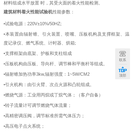
材料组成水平放置 时，其受火面的着火性能检测。
建筑材料着火性能试验机
性能参数：
•试验电源：220V±10%/50HZ;
•本装置由辐射锥、引火装置、喷嘴、压板机构及支撑框架、温
度记录仪、燃气系统、计时器、烘箱;
•支撑框架由底架、护板和支柱组成
联系
•压板机构由压板、导向杆、调节棒和平衡杆等组成。
•辐射锥加热功率3kw,辐射强度：1~5W/CM2
顶部
•引火机构：由引火臂、次点火源和凸轮组成。
•燃烧气源：工业用丙烷或丁烷气体；（客户自备）
•转子流量计可调节燃烧气体流量；
•高精密调压阀，调节标准所需气体压力；
•高压电子点火系统；