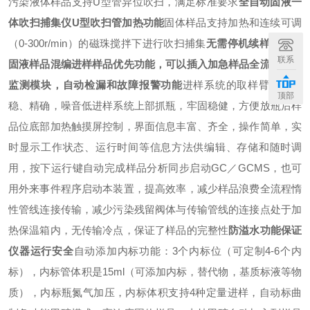
污染
液体样品支持U型管异位吹扫，满足标准要求
全自动固液一
体吹扫捕集仪
U
型吹扫管加热功能
固体样品支持加热和连续可调
（0-300r/min）的磁珠搅拌下进行吹扫捕集
无需停机续样，实现
联系
固液样品混编进样
样品优先功能，可以插入加急样品
全流程闭环
监测模块，自动检漏和故障报警功能
进样系统的取样臂移动平
顶部
稳、精确，噪音低
进样系统上部抓瓶，牢固稳健，方便放瓶后样
品位底部加热
触摸屏控制，界面信息丰富、齐全，操作简单，实
时显示工作状态、运行时间等信息
方法供编辑、存储和随时调
用，按下运行键自动完成样品分析
同步启动GC／GCMS，也可
用外来事件程序启动本装置，提高效率，减少样品浪费
全流程惰
性管线连接传输，减少污染残留
阀体与传输管线的连接点处于加
热保温箱内，无传输冷点，保证了样品的完整性
防溢水功能保证
仪器运行安全
自动添加内标功能：3个内标位（可定制4-6个内
标），内标管体积是15ml（可添加内标，替代物，基质标液等物
质），内标瓶氮气加压，内标体积支持4种定量进样，自动标曲