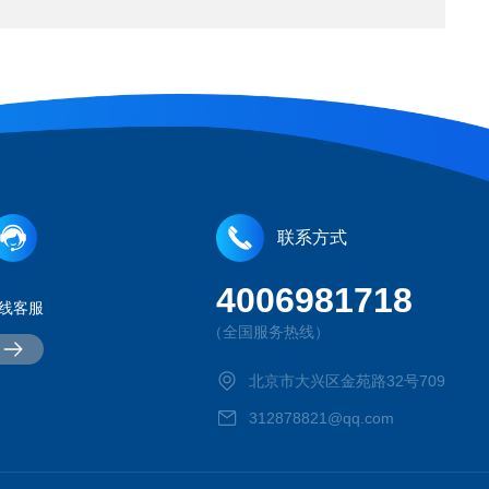
联系方式
4006981718
线客服
（全国服务热线）
北京市大兴区金苑路32号709
312878821@qq.com