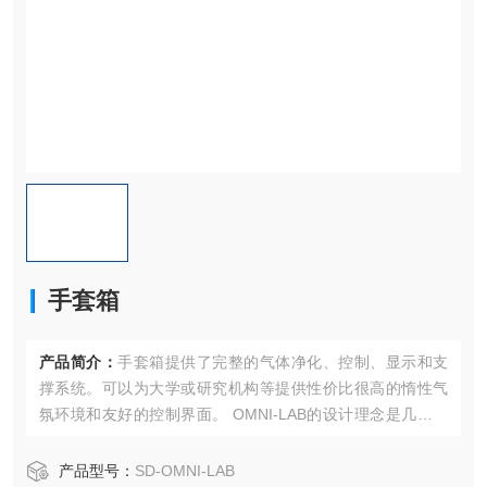
手套箱
产品简介：
手套箱提供了完整的气体净化、控制、显示和支
撑系统。可以为大学或研究机构等提供性价比很高的惰性气
氛环境和友好的控制界面。 OMNI-LAB的设计理念是几十年
无障而且操作使用费用极低，同时手动阀门，过渡舱和充气
阀门等都可以单手操作，易于控制。PLC验证系统可以保证
产品型号：
SD-OMNI-LAB