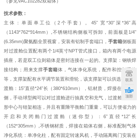
（参见VAC102282双箱体）
技术参数：
主体：单面单工位（2个手套）。45" 宽*30"深*36"高
（1143*762*914mm）,不锈钢结构侧板可拆卸，前面板是1/4"
(6.35mm)聚氨酯全景视窗，安装有铝制手套端口，
手套箱
侧板面
对过渡舱位置配有两个1/4英寸NPT管式接口，箱内有两个电源
插座，若是双工位则箱体是密封连接在一起的。
支撑架：钢铁焊
接结构；用来支撑
手套箱
体，气体净化系统，配件和控制系统
等，支撑架配有水平调节装置和滑轮，该支撑架可以供选配。
过
联系
渡舱：15"直径*24"长（380*610mm），铝材质，焊接在箱体右
顶部
侧，手动球型阀可以对过渡舱进行抽真空和充气，过渡舱门成弧
形中心与钳架相连，并且有重陲平衡舱门重量，可以方便省力的
开启和关闭舱门
过渡舱（迷你型）：6"直径*12"长
（152*305mm）,不锈钢材质，焊接在箱体右侧，标准配制气体
净化系统：
单净化柱，配有固定转速风机，手动隔离阀门安装在