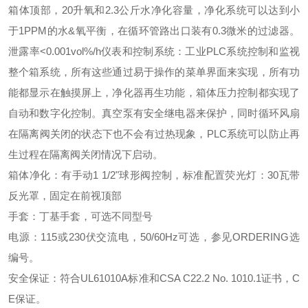
箱体顶部，20升氧和2.3公斤水净化容量，净化系统可以达到小
于1PPM的水&氧平衡，在循环管路出口装有0.3微米的过滤器。
泄露率<0.001vol%/h
仪表和控制系统：工业PLC系统控制和监视
整个箱系统，所有这些通过易于操作的菜单界面来实现，所有功
能都显示在触摸屏上，净化器再生功能，箱体压力控制都实现了
自动和数字化控制。真空泵有安全继电器来保护，同时循环风扇
在隔离阀关闭的状态下也不会有过热现象，PLC系统可以防止再
生过程在隔离阀关闭情况下启动。
箱体净化：有手动1 1/2"球形阀控制，标准配置荧光灯：30瓦带
反光罩，固定在前视顶部
手套：丁基手套，可选不同型号
电源：115或230伏交流电，50/60Hz可选，参见ORDERING选
编号。
安全保证：符合UL61010A标准和CSA C22.2 No. 1010.1证书，C
E保证。