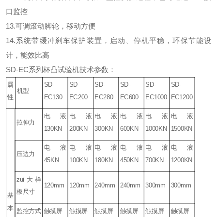
口监控
13.可调滚动脚轮，移动方便
14.系统带缓冲刹车保护装置，启动、停机平稳，环保节能设
计，能效比高
SD-EC系列杯凸试验机技术参数：
属
SD-
SD-
SD-
SD-
SD-
SD-
机型
性
EC130
EC200
EC280
EC600
EC1000
EC1200
电液
电液
电液
电液
电液
电液
拉伸力
130KN
200KN
300KN
600KN
1000KN
1500KN
电液
电液
电液
电液
电液
电液
压边力
45KN
100KN
180KN
450KN
700KN
1200KN
zui大样
120mm
120mm
240mm
240mm
300mm
300mm
板尺寸
基
本
监控方式
触摸屏
触摸屏
触摸屏
触摸屏
触摸屏
触摸屏