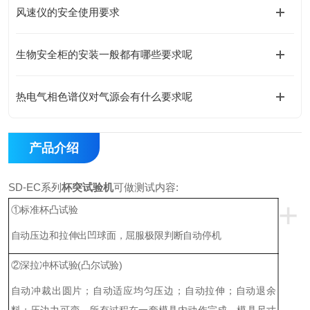
风速仪的安全使用要求
生物安全柜的安装一般都有哪些要求呢
热电气相色谱仪对气源会有什么要求呢
产品介绍
SD-EC系列
杯突试验机
可做测试内容:
+
①标准杯凸试验
自动压边和拉伸出凹球面，屈服极限判断自动停机
②深拉冲杯试验(凸尔试验)
自动冲裁出圆片；自动适应均匀压边；自动拉伸；自动退余
料；压边力可变，所有过程在一套模具内动作完成。模具尺寸