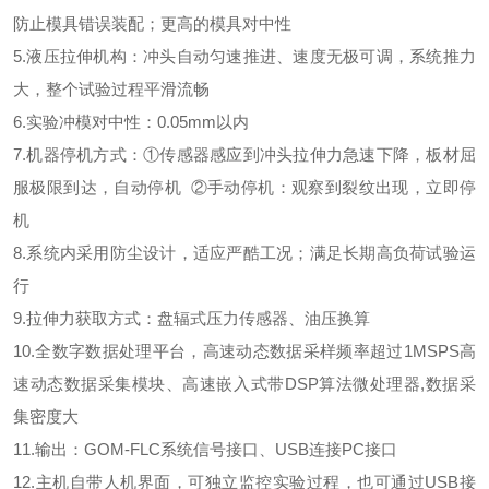
防止模具错误装配；更高的模具对中性
5.液压拉伸机构：冲头自动匀速推进、速度无极可调，系统推力
大，整个试验过程平滑流畅
6.实验冲模对中性：0.05mm以内
7.机器停机方式：①传感器感应到冲头拉伸力急速下降，板材屈
服极限到达，自动停机 ②手动停机：观察到裂纹出现，立即停
机
8.系统内采用防尘设计，适应严酷工况；满足长期高负荷试验运
行
9.拉伸力获取方式：盘辐式压力传感器、油压换算
10.全数字数据处理平台，高速动态数据采样频率超过1MSPS高
速动态数据采集模块、高速嵌入式带DSP算法微处理器,数据采
集密度大
11.输出：GOM-FLC系统信号接口、USB连接PC接口
12.主机自带人机界面，可独立监控实验过程，也可通过USB接