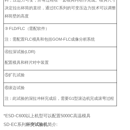
决定拉出杯筒的直径，通过EC系列的可变压边力技术可以调整
杯筒壁的高度
③ FLD/FLC（需配软件）
注：需配置FLC模具和包括GOM-FLC成像分析系统
④拉深试验(LDR)
配置模具和样片对中装置
⑤扩孔试验
⑥滚边试验
注：此试验的深拉冲杯完成后，需要G1型滚边机完成滚弯过程
*ESD-C600以上机型可以配置5000C高温模具
SD-EC系列
杯突试验机
简介: