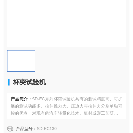
杯突试验机
产品简介：
SD-EC系列杯突试验机具有的测试精度高、可扩
展的测试功能多、拉伸推力大、压边力与拉伸力分别单独可
控的优点，对现有的汽车轻量化技术、板材成形工艺研究、
材料物理性能测试、焊接工艺评估、润滑油品分级方面起到
至关重要的作用，经我们的平台实验后，可得出*设计参数，
产品型号：
SD-EC130