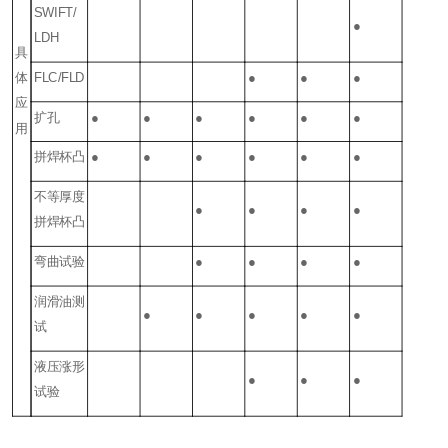
SWIFT/
●
LDH
具
体
FLC/FLD
●
●
●
应
扩孔
●
●
●
●
●
●
用
拼焊杯凸
●
●
●
●
●
●
不等厚度
●
●
●
●
拼焊杯凸
弯曲试验
●
●
●
●
润滑油测
●
●
●
●
●
试
液压涨形
●
●
●
试验