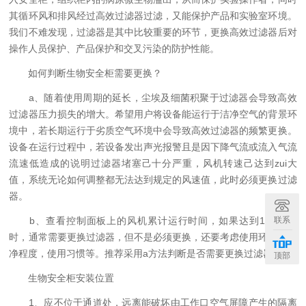
其循环风和排风经过高效过滤器过滤，又能保护产品和实验室环境。
我们不难发现，过滤器是其中比较重要的环节，更换高效过滤器后对
操作人员保护、产品保护和交叉污染的防护性能。
如何判断生物安全柜需要更换？
a、随着使用周期的延长，尘埃及细菌积聚于过滤器会导致高效
过滤器压力损失的增大。希望用户将设备能运行于洁净空气的背景环
境中，若长期运行于劣质空气环境中会导致高效过滤器的频繁更换。
设备在运行过程中，若设备发出声光报警且是因下降气流或流入气流
流速低造成的说明过滤器堵塞己十分严重，风机转速己达到zui大
值，系统无论如何调整都无法达到规定的风速值，此时必须更换过滤
器。
联系
b、查看控制面板上的风机累计运行时间，如果达到10000小
时，通常需要更换过滤器，但不是必须更换，还要考虑使用环境的洁
净程度，使用习惯等。推荐采用a方法判断是否需要更换过滤器。
顶部
生物安全柜安装位置
1、应不位于通道处，远离能破坏由工作口空气屏障产生的隔离